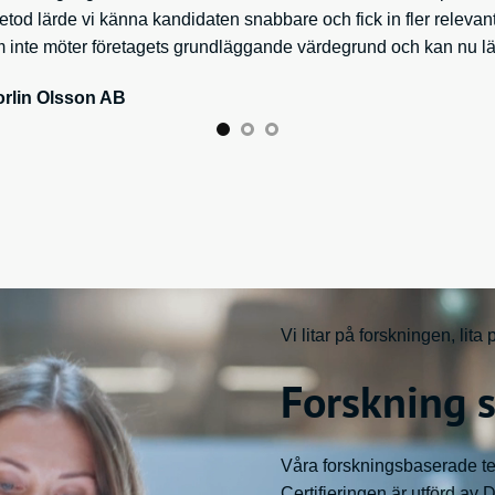
od lärde vi känna kandidaten snabbare och fick in fler relevanta
 inte möter företagets grundläggande värdegrund och kan nu läg
Norlin Olsson AB
Vi litar på forskningen, lita 
Forskning 
Våra forskningsbaserade te
Certifieringen är utförd av