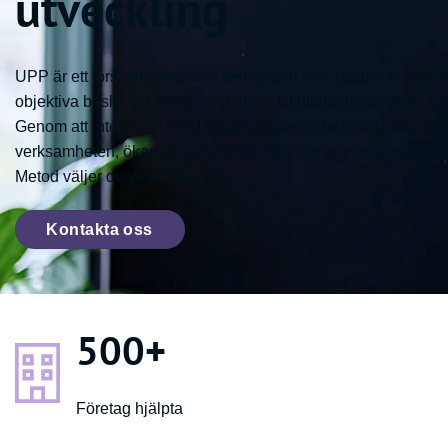
utveckling
UPP är ett forskningsbaserat testsystem som hjälper organisati
objektiva beslut vid rekrytering, urval till utbildningar eller 
Genom att integrera UPP i organisationens befintliga arbetssä
verksamheten, ökar träffsäkerheten och gör processen trygg. 
Metod väljer du vetenskapen.
Kontakta oss
500
+
Företag hjälpta