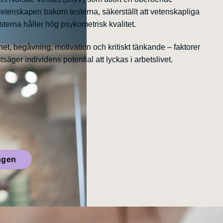
 vetenskapen bakom testerna, säkerställt att vetenskapliga
esterna håller hög psykometrisk kvalitet.
het, begåvning, motivation och kritiskt tänkande – faktorer
säger individens potential att lyckas i arbetslivet.
ngen