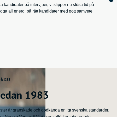
 kandidater på intervjuer, vi slipper nu slösa tid på
ga all energi på rätt kandidater med gott samvete!
på oss!
sedan 1983
ster är granskade och godkända enligt svenska standarder.
 Det Norske Veritas (DNV) som utfört en oberoende