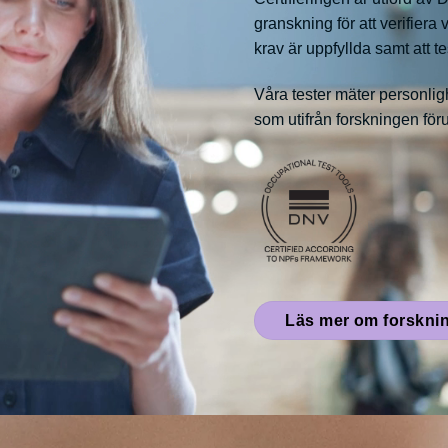
granskning för att verifiera
krav är uppfyllda samt att t
Våra tester mäter personlig
som utifrån forskningen förut
Läs mer om forskni