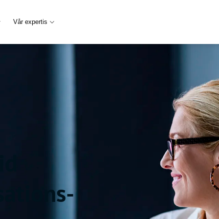
Vår expertis
id
sations­