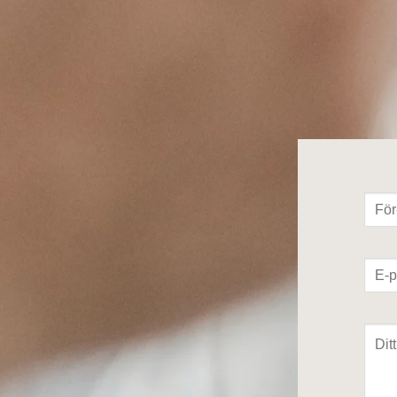
För- 
E-pos
Medd