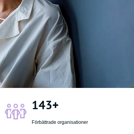
143
+
Förbättrade organisationer