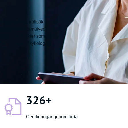
oner att fatta träffsäkra och
i samband med teamutveckling.
tt skapas insikter som stärker
När du väljer Psykologisk
326
+
Certifieringar genomförda