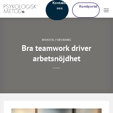
Skip
Kontakta
Kundportal
oss
to
content
INSIKTER
,
FORSKNING
Bra teamwork driver
arbetsnöjdhet