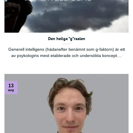
Den heliga ”g”raalen
Generell intelligens (hädanefter benämnt som g-faktorn) är ett
av psykologins mest etablerade och undersökta koncept....
13
aug