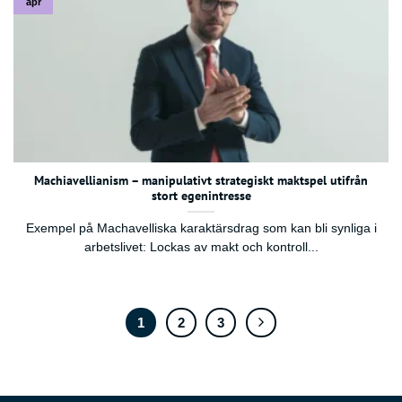
apr
Machiavellianism – manipulativt strategiskt maktspel utifrån
stort egenintresse
Exempel på Machavelliska karaktärsdrag som kan bli synliga i
arbetslivet: Lockas av makt och kontroll...
1
2
3